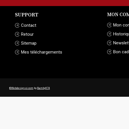
SUPPORT
MON CO
Mon co
Contact
Historiq
Retour
Newslet
Sitemap
Bon cad
Mes téléchargements
©
Webdesign-oi.com
by
Bamby974