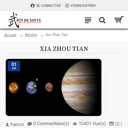
SE CONNECTER
S'ENREGISTRER
Articles
Xia Zhou Tian
Accueil
XIA ZHOU TIAN
01
Jul
0 Commentaire(s)
10401 Vue(s)
QI GO
francis